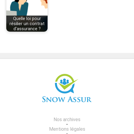
Quelle loi pour
résilier un contrat
d'assurance ?
Nos archives
-
Mentions légales
-